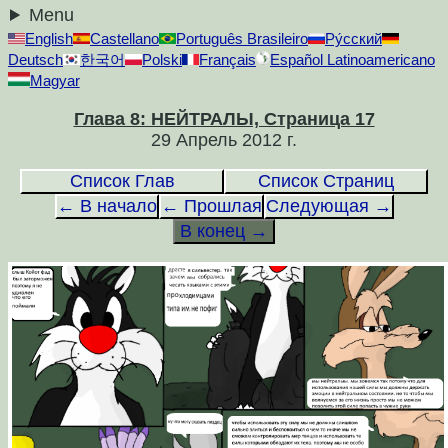
Menu
English
Castellano
Português Brasileiro
Ру́сский
Deutsch
한국어
Polski
Français
Español Latinoamericano
Magyar
Глава 8: НЕЙТРАЛЫ, Страница 17
29 Апрель 2012 г.
Список Глав
Список Страниц
← В начало
← Прошлая
Следующая →
В конец →