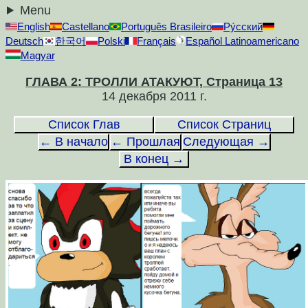
Menu
English
Castellano
Português Brasileiro
Ру́сский
Deutsch
한국어
Polski
Français
Español Latinoamericano
Magyar
ГЛАВА 2: ТРОЛЛИ АТАКУЮТ, Страница 13
14 декабря 2011 г.
Список Глав
Список Страниц
← В начало
← Прошлая
Следующая →
В конец →