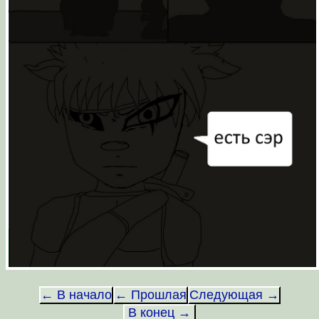
← В начало
← Прошлая
Следующая →
В конец →