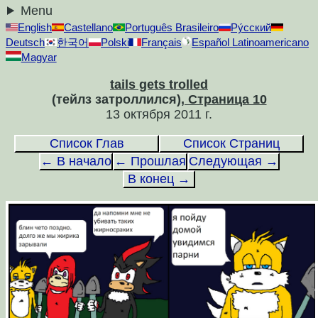
Menu
English
Castellano
Português Brasileiro
Ру́сский
Deutsch
한국어
Polski
Français
Español Latinoamericano
Magyar
tails gets trolled
(тейлз затроллился)
, Страница 10
13 октября 2011 г.
Список Глав
Список Страниц
← В начало
← Прошлая
Следующая →
В конец →